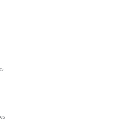
es.
res