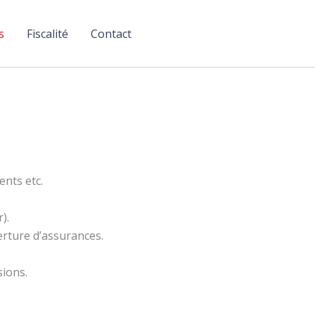
s
Fiscalité
Contact
nts etc.
).
erture d’assurances.
sions.